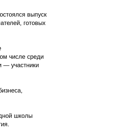
состоялся выпуск
ателей, готовых
е
том числе среди
и — участники
бизнеса,
одной школы
тия.