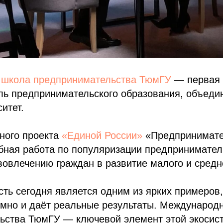
школа предпринимательства ТюмГУ
— первая 
ль предпринимательского образования, объеди
итет.
ного проекта
«Единой России»
«Предпринимате
бная работа по популяризации предпринимател
вовлечению граждан в развитие малого и средн
ть сегодня является одним из ярких примеров,
емно и даёт реальные результаты. Международ
ьства ТюмГУ — ключевой элемент этой экосис