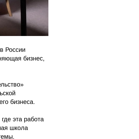
в России
няющая бизнес,
льство»
ьской
его бизнеса.
 где эта работа
ная школа
темы.