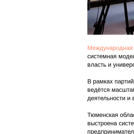
Международная 
системная моде
власть и универс
В рамках партий
ведётся масшта
деятельности и 
Тюменская облас
выстроена сист
предпринимател