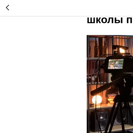
Интервь
школы п