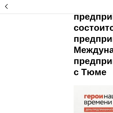
В рамка
предпри
состоит
предпри
Междуна
предпри
с Тюме