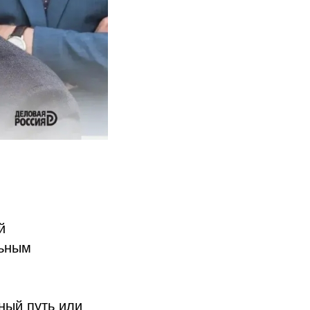
й
льным
ный путь или