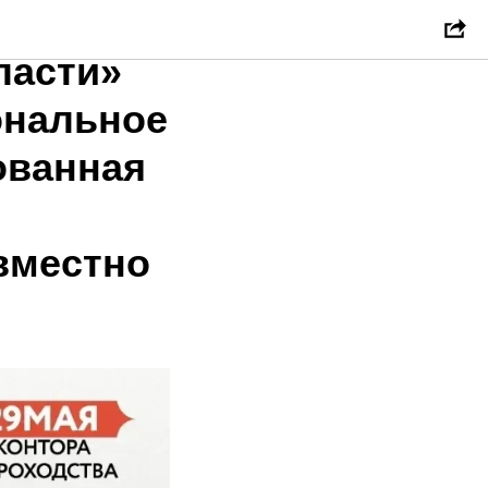
ласти»
ональное
ованная
вместно