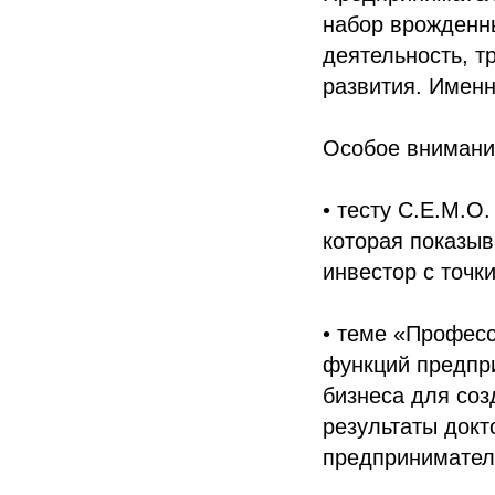
набор врожденн
деятельность, т
развития. Именн
Особое внимани
• тесту С.Е.М.О
которая показыв
инвестор с точк
• теме «Професс
функций предпри
бизнеса для соз
результаты докт
предпринимател