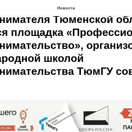
х празднования «День
Новости
нимателя Тюменской об
ся площадка «Професси
нимательство», организ
родной школой
нимательства ТюмГУ со