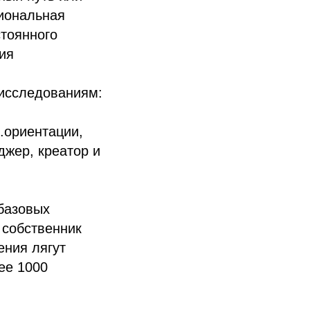
сиональная
стоянного
ия
 исследованиям:
.ориентации,
джер, креатор и
базовых
 собственник
ения лягут
ее 1000