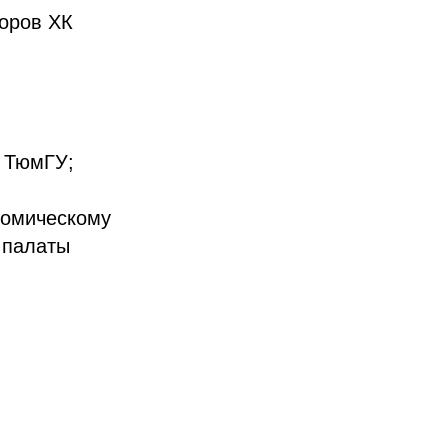
оров ХК
я ТюмГУ;
номическому
 палаты