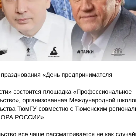
х празднования «День предпринимателя
сти» состоится площадка «Профессиональное
ьство», организованная Международной школо
ьства ТюмГУ совместно с Тюменским региона
ОПОРА РОССИИ»
ство все чаще рассматривается не как случай