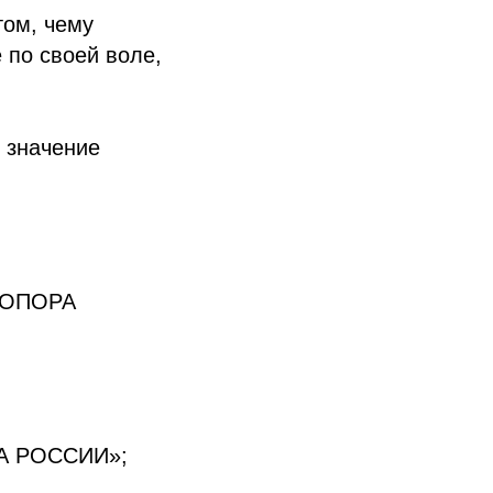
том, чему
 по своей воле,
 значение
 «ОПОРА
РА РОССИИ»;