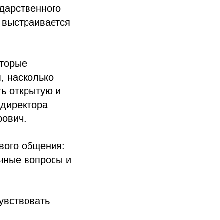
дарственного
к выстраивается
оторые
, насколько
ть открытую и
 директора
ович.
вого общения:
ичные вопросы и
увствовать