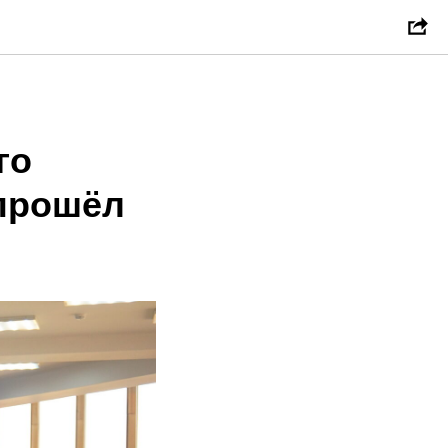
го
 прошёл