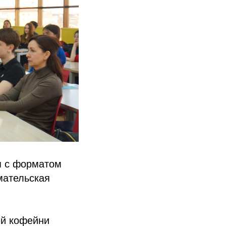
я с форматом
мательская
ей кофейни