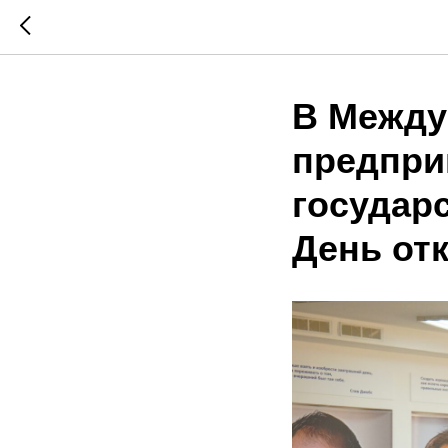
В Между
предпри
государ
День от